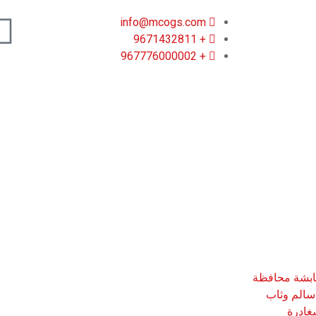
info@mcogs.com
+ 9671432811
+ 967776000002
ابشة محافظة
سالم وثاب
غادرة