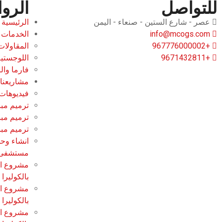
للتواصل
الرو
عصر - شارع الستين - صنعاء - اليمن
الرئيسية
info@mcogs.com
الخدمات
+967776000002
المقاولات
+9671432811
اللوجستية
فارما وال
مشاريعنا
فيديوهات 
ترميم مبن
ترميم مبنى F
ترميم مبنى P
انشاء وح
مستشفى ب
مشروع ان
بالكوليرا
مشروع ان
بالكولير
مشروع ان