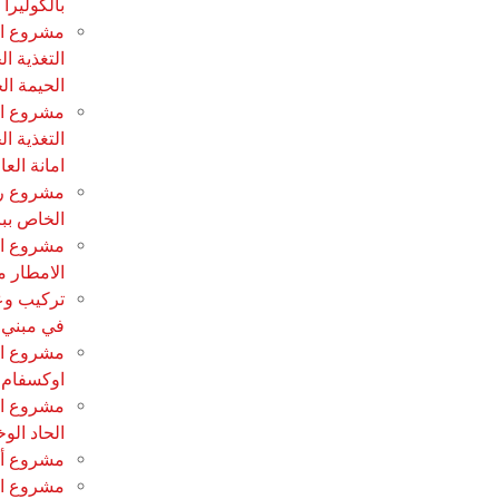
بالكوليرا
مشروع اع
التغذية 
الحيمة ال
مشروع اع
التغذية 
امانة الع
مشروع ر
الخاص ببر
الامطار م
تركيب وعم
في مبني ب
مشروع ان
اوكسفام
مشروع اع
الحاد الو
مشروع أنش
مشروع ان