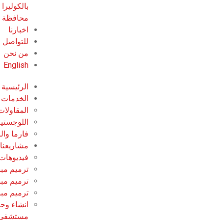
محافظة 
اخبارنا
للتواصل
من نحن
English
الرئيسية
الخدمات
المقاولات
اللوجستية
فارما وال
مشاريعنا
فيديوهات 
ترميم مبن
ترميم مبنى F
ترميم مبنى P
انشاء وح
مستشفى ب