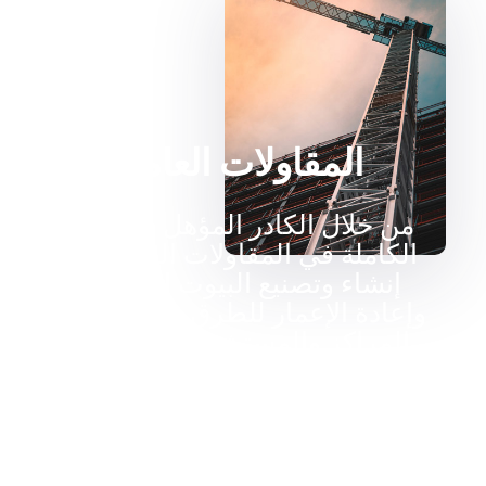
المقاولات العامة
من خلال الكادر المؤهل والخبرة
الكاملة في المقاولات العامة في
إنشاء وتصنيع البيوت الجاهزة
وإعادة الإعمار للطرق و الجسور و
المراكز والمستشفيات الصحية
التي تم العمل عليها خلال الأعوام
الماضية و التي من خلالها اكتسبت
معين الخبرة اللازمة لتنفيذ أي
مهام توكل إليها في جانب