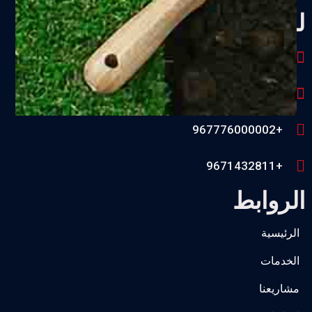
للتواصل
عصر - شارع الستين - صنعاء - اليمن
Info@mcogs.com
+967776000002
+9671432811
الروابط
الرئيسية
الخدمات
مشاريعنا