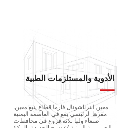
الأدوية والمستلزمات الطبية
معين انترناشونال فارما قطاع يتبع معين.
مقرها الرئيسي يقع في العاصمة اليمنية
صنعاء ولها ثلاثة فروع في محافظات
الجمهورية اليمنية )عدن – الحديدة- المكلا