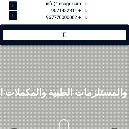
info@mcogs.com
+ 9671432811
+ 967776000002
 والمستلزمات الطبية والمكملات ال