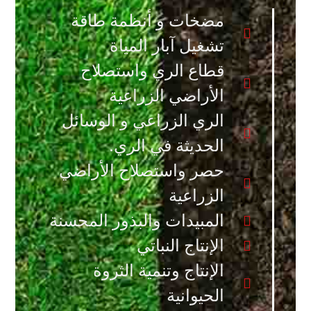
مضخات و أنظمة طاقة
تشغيل آبار المياة
قطاع الري واستصلاح
الأراضي الزراعية
الري الزراعي و الوسائل
الحديثة في الري.
حصر واستصلاح الأراضي
الزراعية
المبيدات والبذور المحسنة
الإنتاج النباتي
الإنتاج وتنمية الثروة
الحيوانية