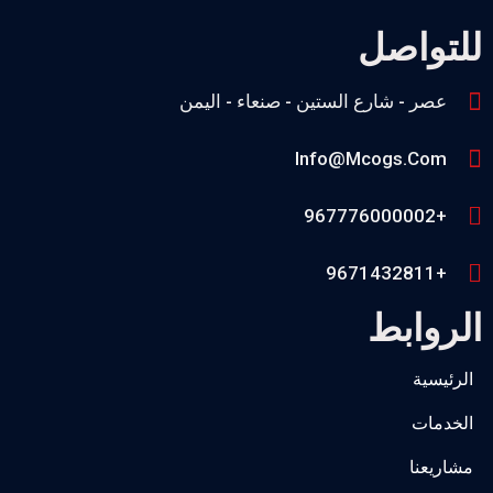
للتواصل
عصر - شارع الستين - صنعاء - اليمن
Info@mcogs.com
+967776000002
+9671432811
الروابط
الرئيسية
الخدمات
مشاريعنا